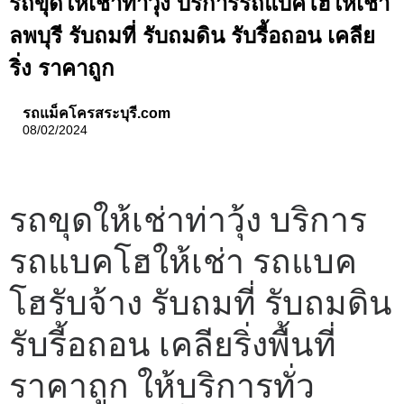
รถขุดให้เช่าท่าวุ้ง บริการรถแบคโฮให้เช่า
ลพบุรี รับถมที่ รับถมดิน รับรี้อถอน เคลีย
ริ่ง ราคาถูก
รถแม็คโครสระบุรี.com
08/02/2024
รถขุดให้เช่าท่าวุ้ง บริการ
รถแบคโฮให้เช่า รถแบค
โฮรับจ้าง รับถมที่ รับถมดิน
รับรี้อถอน เคลียริ่งพื้นที่
ราคาถูก ให้บริการทั่ว