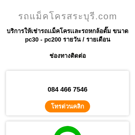
รถแม็คโครสระบุรี.com
บริการให้เช่ารถเเม็คโครเเละรถหกล้อดั๊ม ขนาด
pc30 - pc200 รายวัน / รายเดือน
ช่องทางติดต่อ
084 466 7546
โทรด่วนคลิก