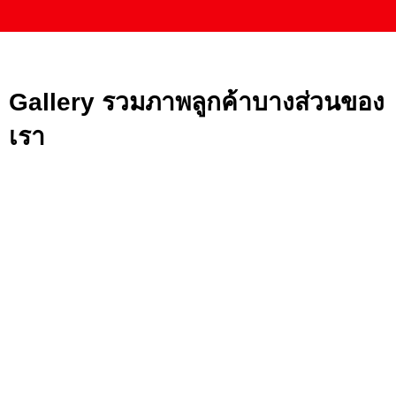
Gallery รวมภาพลูกค้าบางส่วนของ
เรา