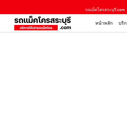
รถแม็คโครสระบุรี.com
หน้าหลัก
บริ