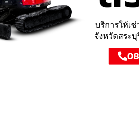
บริการให้เช
จังหวัดสระบุรี
08