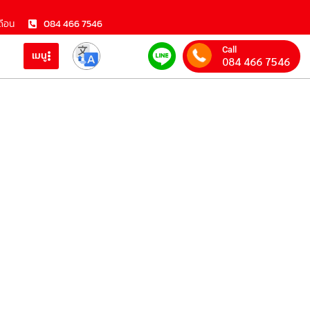
ดือน
084 466 7546
Call
เมนู
084 466 7546