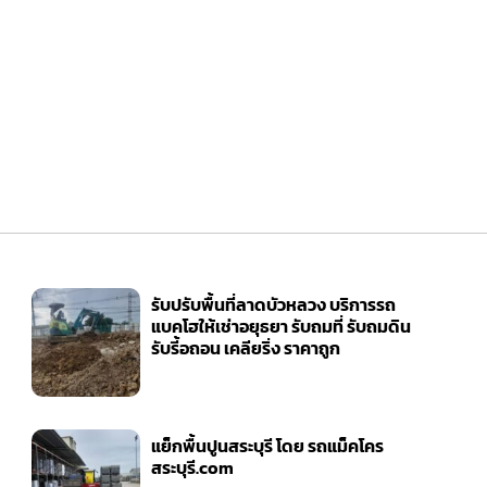
รับปรับพื้นที่ลาดบัวหลวง บริการรถ
แบคโฮให้เช่าอยุธยา รับถมที่ รับถมดิน
รับรี้อถอน เคลียริ่ง ราคาถูก
แย็กพื้นปูนสระบุรี โดย รถแม็คโคร
สระบุรี.com