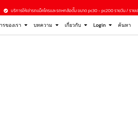
บริการให้เช่ารถเเม็คโครเเละรถหกล้อดั๊ม ขนาด pc30 - pc200 รายวัน / รายเ
การของเรา
บทความ
เกี่ยวกับ
Login
ค้นหา