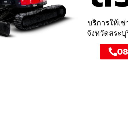
บริการให้เช
จังหวัดสระบุรี
08