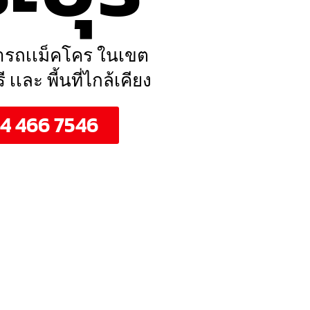
่ารถเเม็คโคร ในเขต
 เเละ พี้นที่ไกล้เคียง
4 466 7546