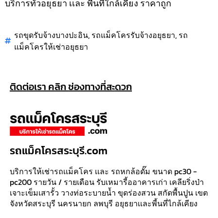
บริการทั่วอยุธยา เเละ พื้นที่ใกล้เคียง ราคาถูก
รถขุดรับจ้างบางปะอิน
,
รถแม็คโครรับจ้างอยุธยา
,
รถ
แม็คโครให้เช่าอยุธยา
ติดต่อเรา คลิก ช่องทางที่สะดวก
รถแม็คโครสระบุรี.com
บริการให้เช่ารถเเม็คโคร เเละ รถหกล้อดั๊ม ขนาด pc30 -
pc200 รายวัน / รายเดือน รับเหมารี้ออาคารเก่า เคลียริ่งป่า
เจาะเข็มเสารั้ว วางท่อระบายน้ำ ขุดร่องสวน สกัดพื้นปูน เขต
จังหวัดสระบุรี นครนายก ลพบุรี อยุธยาเเละพี้นที่ไกล้เคียง