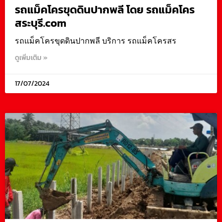
รถแม็คโครขุดดินปากพลี โดย รถแม็คโคร
สระบุรี.com
รถแม็คโครขุดดินปากพลี บริการ รถแม็คโครสร
ดูเพิ่มเติม »
17/07/2024