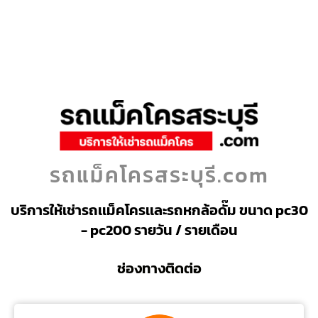
รถแม็คโครสระบุรี.com
บริการให้เช่ารถเเม็คโครเเละรถหกล้อดั๊ม ขนาด pc30
- pc200 รายวัน / รายเดือน
ช่องทางติดต่อ