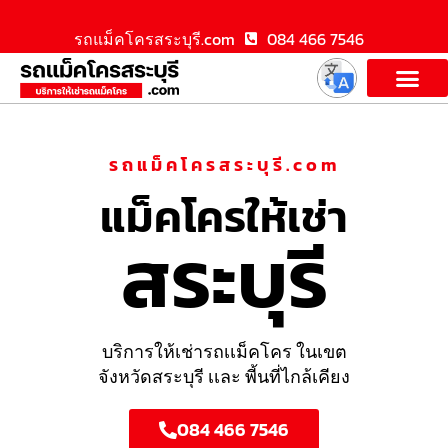
รถแม็คโครสระบุรี.com
084 466 7546
รถแม็คโครสระบุรี.com
แม็คโครให้เช่า
สระบุรี
บริการให้เช่ารถเเม็คโคร ในเขต
จังหวัดสระบุรี เเละ พี้นที่ไกล้เคียง
084 466 7546