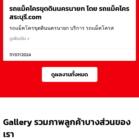
รถแม็คโครขุดดินนครนายก โดย รถแม็คโคร
สระบุรี.com
รถแม็คโครขุดดินนครนายก บริการ รถแม็คโครส
ดูเพิ่มเติม »
17/07/2024
ดูผลงานทั้งหมด
Gallery รวมภาพลูกค้าบางส่วนของ
เรา