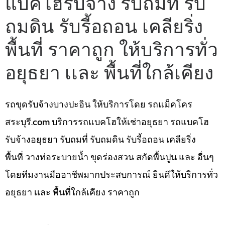
แบคโฮรับจ้าง รับถมที่ รับ
ถมดิน รับรี้อถอน เคลียริ่ง
พื้นที่ ราคาถูก ให้บริการทั่ว
อยุธยา เเละ พื้นที่ใกล้เคียง
รถขุดรับจ้างบางปะอิน ให้บริการโดย รถแม็คโคร
สระบุรี.com บริการรถแบคโฮให้เช่าอยุธยา รถแบคโฮ
รับจ้างอยุธยา รับถมที่ รับถมดิน รับรี้อถอน เคลียริ่ง
พื้นที่ วางท่อระบายน้ำ ขุดร่องสวน สกัดพื้นปูน และ อื่นๆ
โดยทีมงานมืออาชีพมากประสบการณ์ ยินดีให้บริการทั่ว
อยุธยา เเละ พื้นที่ใกล้เคียง ราคาถูก