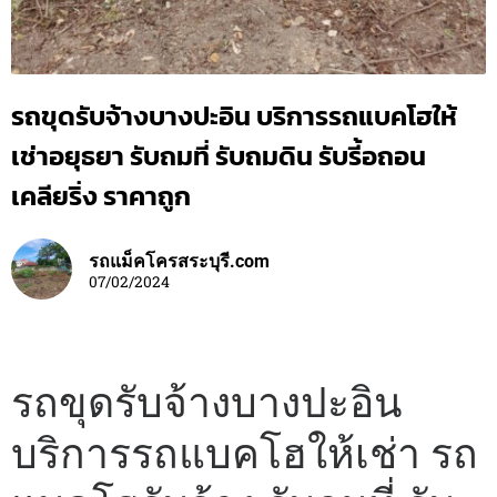
รถขุดรับจ้างบางปะอิน บริการรถแบคโฮให้
เช่าอยุธยา รับถมที่ รับถมดิน รับรี้อถอน
เคลียริ่ง ราคาถูก
รถแม็คโครสระบุรี.com
07/02/2024
รถขุดรับจ้างบางปะอิน
บริการรถแบคโฮให้เช่า รถ