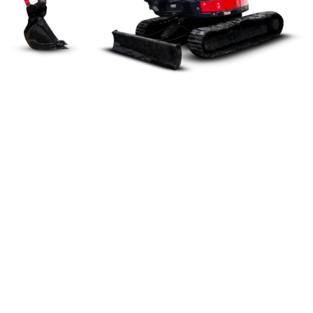
รถแม็คโครสระบุรี.com ให้
บริการอะไรบ้าง
รถแม็คโครให้เช่า
บริการรถแม็คโครให้เช่าสระบุรี รถแม็คโครรับจ้าง
สระบุรี รถแม็คโครรายวัน รถแม็คโครรายเดือน ราคา
ถูก ยินดีให้บริการทั่วสระบุรี เเละ พื้นที่ใกล้เคียง
รถแม็คโครเล็กให้เช่า
บริการ รถแม็คโครเล็กให้เช่า ราคาถูก พร้อมคนขับมือ