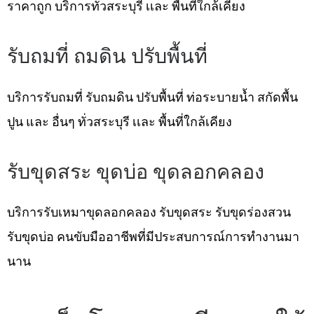
17/07/2024
รถแม็คโครขุดดินองครักษ์ โดย รถแม็คโคร
สระบุรี.com
รถแม็คโครขุดดินองครักษ์ บริการ รถแม็คโคร
ดูเพิ่มเติม »