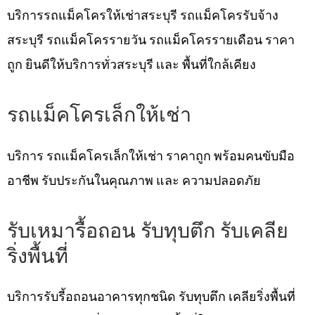
17/07/2024
รถแม็คโครขุดดินโคกสำโรง โดย รถแม็คโคร
สระบุรี.com
รถแม็คโครขุดดินโคกสำโรง บริการ รถแม็คโคร
ดูเพิ่มเติม »