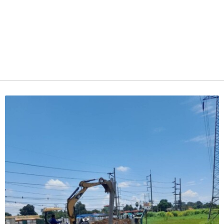
แชร์หน้านี้
แสดงความคิดเห็น