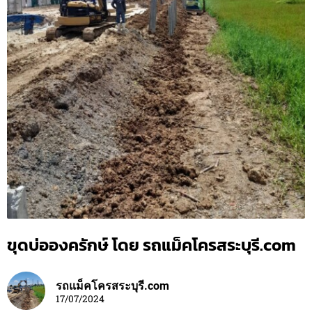
รถแม็คโครสระบุรี.com
บริการให้เช่ารถเเม็คโครเเละรถหกล้อดั๊ม ขนาด pc30
- pc200 รายวัน / รายเดือน
ช่องทางติดต่อ
084 466 7546