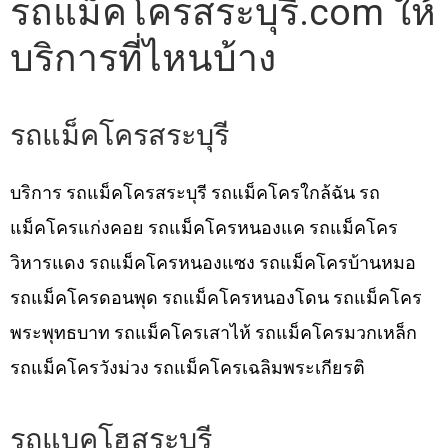
17/07/2024
รถแม็คโครขุดดินบ้านนา โดย รถแม็คโคร
สระบุรี.com
รถแม็คโครขุดดินบ้านนา บริการ รถแม็คโครสร
ดูเพิ่มเติม »