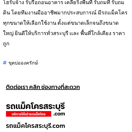
17/07/2024
รถแม็คโครขุดดินนครนายก โดย รถแม็คโคร
สระบุรี.com
รถแม็คโครขุดดินนครนายก บริการ รถแม็คโครส
ติดต่อ
หน้าหลัก
เมนู
แชร์
เพิ่มเติม
ดูเพิ่มเติม »